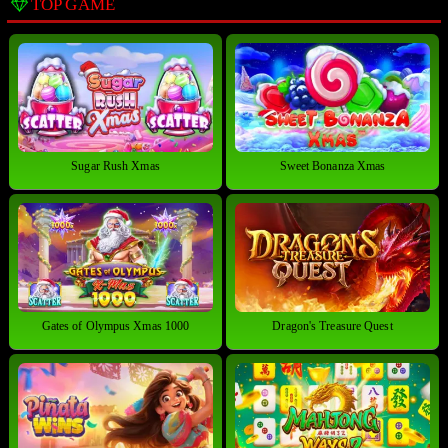
TOP GAME
Sugar Rush Xmas
Sweet Bonanza Xmas
Gates of Olympus Xmas 1000
Dragon's Treasure Quest