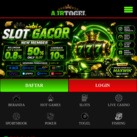
Tentang Kami
Author
Panduan Bermain
F.A.Q
DAFTAR
LOGIN
BERANDA
HOT GAMES
SLOTS
LIVE CASINO
SPORTSBOOK
POKER
TOGEL
FISHING