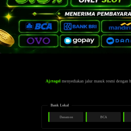
Ajrtogel
menyediakan jalur masuk resmi dengan hal
Bank Lokal
Danamon
BCA