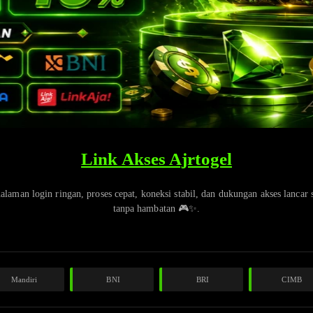
Link Akses Ajrtogel
aman login ringan, proses cepat, koneksi stabil, dan dukungan akses lancar
tanpa hambatan 🎮✨.
Mandiri
BNI
BRI
CIMB