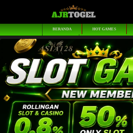
BERANDA
HOT GAMES
FISHING