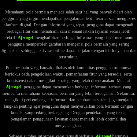
Memahami pola bermain menjadi salah satu hal yang banyak dicari oleh
pengguna yang ingin mendapatkan pengalaman lebih terarah saat mengakses
platform digital. Dengan informasi yang tepat, pengguna dapat mengenali
berbagai fitur dan memahami cara memanfaatkan layanan secara lebih
efektif.
Ajrtogel
menghadirkan berbagai informasi yang dapat membantu
pengguna memperoleh gambaran mengenai pola bermain yang sering
digunakan, sehingga aktivitas online dapat berjalan dengan lebih nyaman dan
terstruktur.
Pola bermain yang banyak dibahas oleh komunitas pengguna umumnya
berfokus pada pengelolaan waktu, pemanfaatan fitur yang tersedia, serta
konsistensi dalam mengikuti strategi yang telah direncanakan. Melalui
Ajrtogel
, pengguna dapat menemukan berbagai informasi terbaru yang
membantu memahami kebiasaan bermain yang lebih terorganisir. Selain itu,
mengikuti perkembangan informasi dan pembaruan sistem juga menjadi
langkah penting agar pengguna dapat menyesuaikan pola bermain dengan
kondisi yang sedang berlangsung. Dengan pendekatan yang tepat,
pengalaman penggunaan layanan dapat menjadi lebih optimal dan
menyenangkan.
Sebagai sumber informasi yang terus diperbarui,
Ajrtogel
berupaya