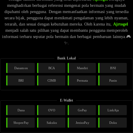
menghadirkan berbagai referensi mengenai pola bermain yang mudah
dipahami oleh pengguna. Dengan memanfaatkan informasi yang tersedia
secara bijak, pengguna dapat menikmati pengalaman yang lebih nyaman,
terarah, dan sesuai dengan kebutuhan mereka. Oleh karena itu,
Ajrtogel
menjadi salah satu pilihan yang dapat membantu pengguna memperoleh
informasi terbaru seputar pola bermain dan berbagai pembaruan lainnya.🎮
✨.
Bank Lokal
Danamon
BCA
Mandiri
BNI
BRI
CIMB
Permata
Panin
E-Wallet
Dana
OVO
GoPay
LinkAja
ShopeePay
Sakuku
JeniusPay
Doku