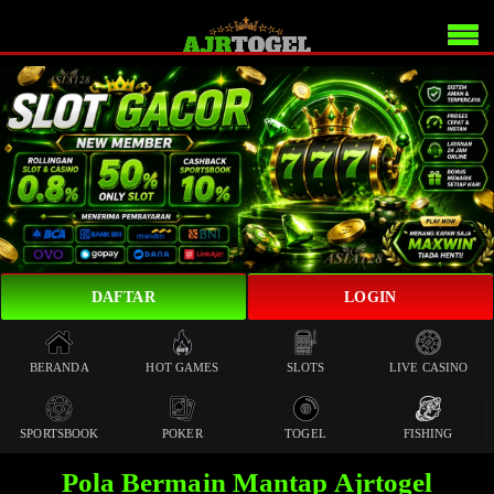
Tentang Kami
Author
Panduan Bermain
F.A.Q
DAFTAR
LOGIN
BERANDA
HOT GAMES
SLOTS
LIVE CASINO
SPORTSBOOK
POKER
TOGEL
FISHING
Pola Bermain Mantap Ajrtogel