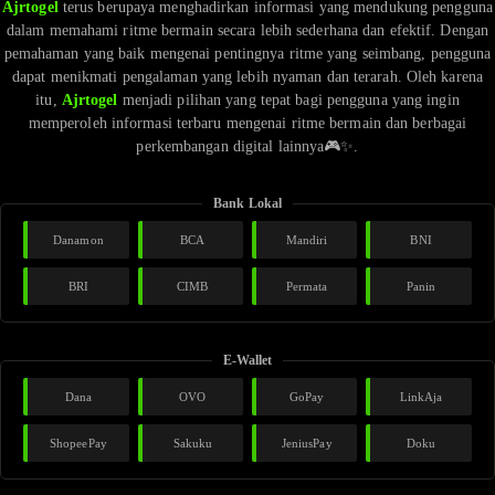
Ajrtogel
terus berupaya menghadirkan informasi yang mendukung pengguna
dalam memahami ritme bermain secara lebih sederhana dan efektif. Dengan
pemahaman yang baik mengenai pentingnya ritme yang seimbang, pengguna
dapat menikmati pengalaman yang lebih nyaman dan terarah. Oleh karena
itu,
Ajrtogel
menjadi pilihan yang tepat bagi pengguna yang ingin
memperoleh informasi terbaru mengenai ritme bermain dan berbagai
perkembangan digital lainnya🎮✨.
Bank Lokal
Danamon
BCA
Mandiri
BNI
BRI
CIMB
Permata
Panin
E-Wallet
Dana
OVO
GoPay
LinkAja
ShopeePay
Sakuku
JeniusPay
Doku